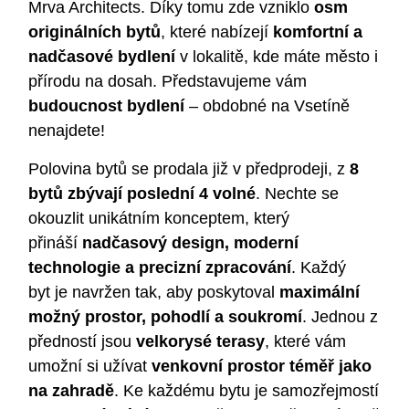
Mrva Architects. Díky tomu zde vzniklo
osm
originálních bytů
, které nabízejí
komfortní a
nadčasové bydlení
v lokalitě, kde máte město i
přírodu na dosah. Představujeme vám
budoucnost bydlení
– obdobné na Vsetíně
nenajdete!
Polovina bytů se prodala již v předprodeji, z
8
bytů zbývají poslední 4 volné
. Nechte se
okouzlit unikátním konceptem, který
přináší
nadčasový design, moderní
technologie a precizní zpracování
. Každý
byt je navržen tak, aby poskytoval
maximální
možný prostor, pohodlí a soukromí
. Jednou z
předností jsou
velkorysé terasy
, které vám
umožní si užívat
venkovní prostor téměř jako
na zahradě
. Ke každému bytu je samozřejmostí