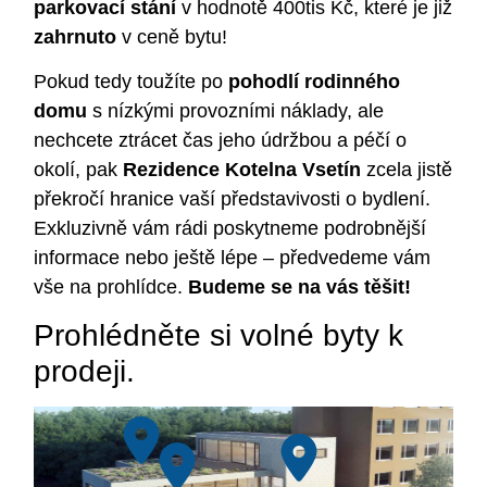
parkovací stání
v hodnotě 400tis Kč, které je již
zahrnuto
v ceně bytu!
Pokud tedy toužíte po
pohodlí rodinného
domu
s nízkými provozními náklady, ale
nechcete ztrácet čas jeho údržbou a péčí o
okolí, pak
Rezidence Kotelna Vsetín
zcela jistě
překročí hranice vaší představivosti o bydlení.
Exkluzivně vám rádi poskytneme podrobnější
informace nebo ještě lépe – předvedeme vám
vše na prohlídce.
Budeme se na vás těšit!
Prohlédněte si volné byty k
prodeji.