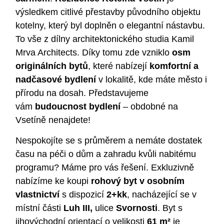
výsledkem citlivé přestavby původního objektu
kotelny, který byl doplněn o elegantní nástavbu.
To vše z dílny architektonického studia Kamil
Mrva Architects. Díky tomu zde vzniklo
osm
originálních bytů
, které nabízejí
komfortní a
nadčasové bydlení
v lokalitě, kde máte město i
přírodu na dosah. Představujeme
vám
budoucnost bydlení
– obdobné na
Vsetíně nenajdete!
Nespokojíte se s průměrem a nemáte dostatek
času na péči o dům a zahradu kvůli nabitému
programu? Máme pro vás řešení. Exkluzivně
nabízíme ke koupi
rohový byt v osobním
vlastnictví
s dispozicí
2+kk
, nacházející se v
místní části
Luh III,
ulice
Svornosti
. Byt s
jihovýchodní orientací o velikosti
61 m²
je