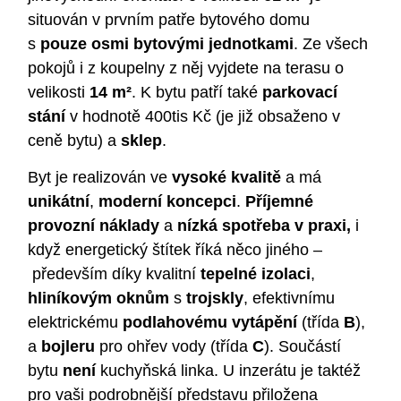
situován v prvním patře bytového domu
s
pouze osmi bytovými jednotkami
. Ze všech
pokojů i z koupelny z něj vyjdete na terasu o
velikosti
14 m²
. K bytu patří také
parkovací
stání
v hodnotě 400tis Kč (je již obsaženo v
ceně bytu) a
sklep
.
Byt je realizován ve
vysoké kvalitě
a má
unikátní
,
moderní koncepci
.
Příjemné
provozní náklady
a
nízká spotřeba v praxi,
i
když energetický štítek říká něco jiného –
především díky kvalitní
tepelné izolaci
,
hliníkovým oknům
s
trojskly
, efektivnímu
elektrickému
podlahovému vytápění
(třída
B
),
a
bojleru
pro ohřev vody (třída
C
). Součástí
bytu
není
kuchyňská linka. U inzerátu je taktéž
pro vaši podrobnější představu přiložena