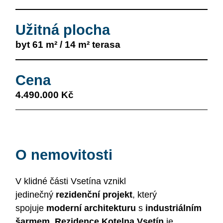
Užitná plocha
byt 61 m² / 14 m² terasa
Cena
4.490.000 Kč
O nemovitosti
V klidné části Vsetína vznikl
jedinečný
rezidenční projekt
, který
spojuje
moderní architekturu
s
industriálním
šarmem
.
Rezidence Kotelna Vsetín
je