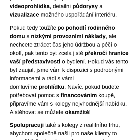
videoprohlídka
, detailní
půdorysy
a
vizualizace
možného uspořádání interiéru.
Pokud tedy toužíte po
pohodlí rodinného
domu
s
nízkými provozními náklady
, ale
nechcete ztrácet čas jeho údržbou a péčí o
okolí, pak tento byt zcela jistě
překročí hranice
vaší představivosti
o bydlení. Pokud vás tento
byt zaujal, jsme vám k dispozici s podrobnými
informacemi a rádi s vámi
domluvíme
prohlídku
. Navíc, pokud budete
potřebovat pomoc s
financováním
koupě,
připravíme vám s kolegy nejvhodnější nabídku.
A stěhovat se můžete
okamžitě
!
Spolupracuji
také s kolegy z realitního trhu,
abychom společně našli pro naše klienty to