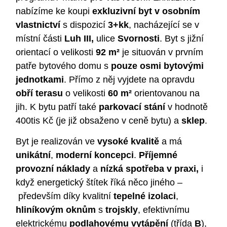
nabízíme ke koupi
exkluzivní byt v osobním
vlastnictví
s dispozicí
3+kk
, nacházející se v
místní části
Luh III,
ulice
Svornosti
. Byt s jižní
orientací o velikosti
92 m²
je situován v prvním
patře bytového domu s
pouze osmi bytovými
jednotkami
. Přímo z něj vyjdete na opravdu
obří terasu
o velikosti
60 m²
orientovanou na
jih. K bytu patří také
parkovací stání
v hodnotě
400tis Kč (je již obsaženo v ceně bytu) a
sklep
.
Byt je realizován ve
vysoké kvalitě
a má
unikátní
,
moderní koncepci
.
Příjemné
provozní náklady
a
nízká spotřeba v praxi,
i
když energetický štítek říká něco jiného –
především díky kvalitní
tepelné izolaci
,
hliníkovým oknům
s
trojskly
, efektivnímu
elektrickému
podlahovému vytápění
(třída
B
),