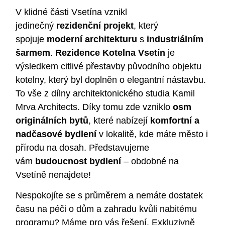
V klidné části Vsetína vznikl
jedinečný
rezidenční projekt
, který
spojuje
moderní architekturu
s
industriálním
šarmem
.
Rezidence Kotelna Vsetín
je
výsledkem citlivé přestavby původního objektu
kotelny, který byl doplněn o elegantní nástavbu.
To vše z dílny architektonického studia Kamil
Mrva Architects. Díky tomu zde vzniklo
osm
originálních bytů
, které nabízejí
komfortní a
nadčasové bydlení
v lokalitě, kde máte město i
přírodu na dosah. Představujeme
vám
budoucnost bydlení
– obdobné na
Vsetíně nenajdete!
Nespokojíte se s průměrem a nemáte dostatek
času na péči o dům a zahradu kvůli nabitému
programu? Máme pro vás řešení. Exkluzivně