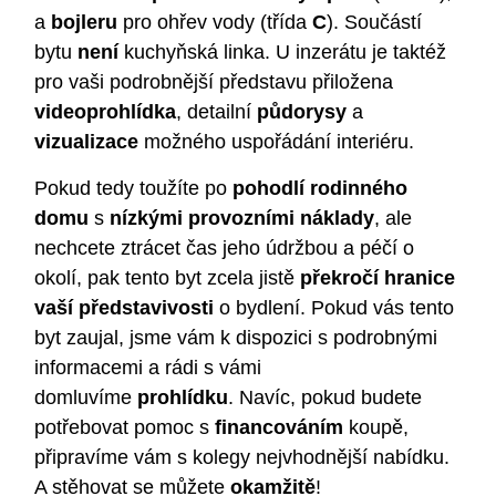
a
bojleru
pro ohřev vody (třída
C
). Součástí
bytu
není
kuchyňská linka. U inzerátu je taktéž
pro vaši podrobnější představu přiložena
videoprohlídka
, detailní
půdorysy
a
vizualizace
možného uspořádání interiéru.
Pokud tedy toužíte po
pohodlí rodinného
domu
s
nízkými provozními náklady
, ale
nechcete ztrácet čas jeho údržbou a péčí o
okolí, pak tento byt zcela jistě
překročí hranice
vaší představivosti
o bydlení. Pokud vás tento
byt zaujal, jsme vám k dispozici s podrobnými
informacemi a rádi s vámi
domluvíme
prohlídku
. Navíc, pokud budete
potřebovat pomoc s
financováním
koupě,
připravíme vám s kolegy nejvhodnější nabídku.
A stěhovat se můžete
okamžitě
!