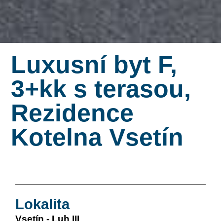
Luxusní byt F,
3+kk s terasou,
Rezidence
Kotelna Vsetín
Lokalita
Vsetín - Luh III