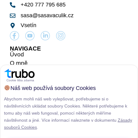
+420 777 795 685
sasa@sasavaculik.cz
Vsetín
NAVIGACE
Úvod
O mně
Můj přístup
Nabídka nemovitostí
Cookie lišta zdarma
Náš web používá soubory Cookies
Posouzení tržní ceny
Reference
Abychom mohli náš web vylepšovat, potřebujeme si o
Kontakt
návštěvnících ukládat soubory Cookies. Některé potřebujeme k
tomu aby náš web fungoval, pomocí některých měříme
INFORMACE
návštěvnost a jiné. Více informací naleznete v dokumentu
Zásady
Zásady ochrany osobních údajů
souborů Cookies
.
Zásady souborů cookies