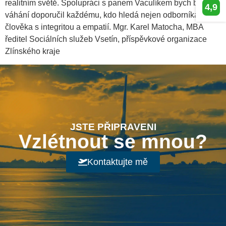
realitním světě. Spolupráci s panem Vaculíkem bych bez
4,9
váhání doporučil každému, kdo hledá nejen odborníka, ale i
člověka s integritou a empatií. Mgr. Karel Matocha, MBA
ředitel Sociálních služeb Vsetín, příspěvkové organizace
Zlínského kraje
JSTE PŘIPRAVENI
Vzlétnout se mnou?
Kontaktujte mě