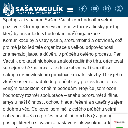
Spolupráci s panem Sašou Vaculíkem hodnotím velmi
pozitivně. Oceňuji především jeho vstřícný a lidský přístup,
který byl v souladu s hodnotami naší organizace.
Komunikace byla vždy rychlá, srozumitelná a otevřená, což
pro mě jako ředitele organizace s velkou odpovědností
znamenalo jistotu a důvěru v průběhu celého procesu. Pan
Vaculík prokázal hlubokou znalost realitního trhu, orientoval
se nejen v běžné praxi, ale dokázal vnímat i specifika
nákupu nemovitosti pro pobytové sociální služby. Díky jeho
zkušenostem a nadhledu proběhl celý proces hladce a s
velkým respektem k našim potřebám. Nejvíce jsem ocenil
hodnotový rozměr spolupráce – snahu porozumět širšímu
smyslu naší činnosti, ochotu hledat řešení a skutečný zájem
o dobrou věc. Celkově jsem měl z celého průběhu velmi
dobrý pocit – šlo o profesionální, přitom lidský a partnerský
přístup, kterého si vážím a nastavuje tak vysokou laťku v