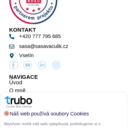
KONTAKT
+420 777 795 685
sasa@sasavaculik.cz
Vsetín
NAVIGACE
Úvod
O mně
Můj přístup
Nabídka nemovitostí
Cookie lišta zdarma
Náš web používá soubory Cookies
Posouzení tržní ceny
Reference
Abychom mohli náš web vylepšovat, potřebujeme si o