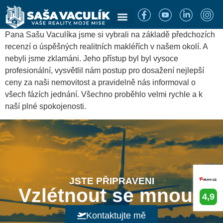
Pana Sašu Vaculíka jsme si vybrali na základě předchozích
recenzí o úspěšných realitních makléřích v našem okolí. A
nebyli jsme zklamáni. Jeho přístup byl byl vysoce
profesionální, vysvětlil nám postup pro dosažení nejlepší
ceny za naši nemovitost a pravidelně nás informoval o
všech fázích jednání. Všechno proběhlo velmi rychle a k
naší plné spokojenosti.
JSTE PŘIPRAVENI
Vzlétnout se mnou?
4,9
Kontaktujte mě