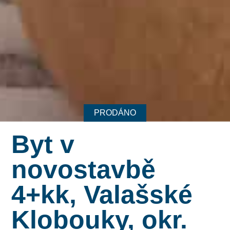
PRODÁNO
Byt v
novostavbě
4+kk, Valašské
Klobouky, okr.