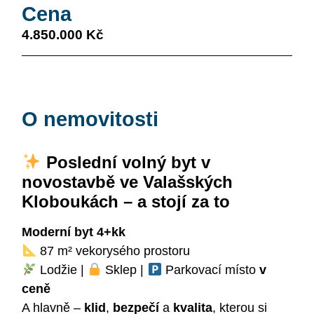
Cena
4.850.000 Kč
O nemovitosti
Poslední volný byt v
novostavbě ve Valašských
Kloboukách – a stojí za to
Moderní byt 4+kk
87 m² vekorysého prostoru
Lodžie |
Sklep |
Parkovací místo
v
ceně
A hlavně –
klid
,
bezpečí
a
kvalita
, kterou si