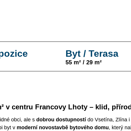
pozice
Byt / Terasa
55 m² / 29 m²
m²
v centru Francovy Lhoty – klid, přírod
lidné obci, ale s
dobrou dostupností
do Vsetína, Zlína
i byt v
moderní novostavbě bytového domu
, který n