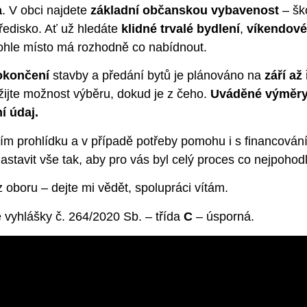
a
. V obci najdete
základní občanskou vybavenost
– ško
tředisko. Ať už hledáte
klidné trvalé bydlení
,
víkendové
ohle místo má rozhodně co nabídnout.
okončení
stavby a předání bytů je plánováno na
září až 
ijte možnost výběru, dokud je z čeho.
Uváděné výměry 
í údaj.
ím prohlídku a v případě potřeby pomohu i s financování
stavit vše tak, aby pro vás byl celý proces co nejpohodl
 oboru – dejte mi vědět, spolupráci vítám.
 vyhlášky č. 264/2020 Sb. – třída
C
– úsporná.