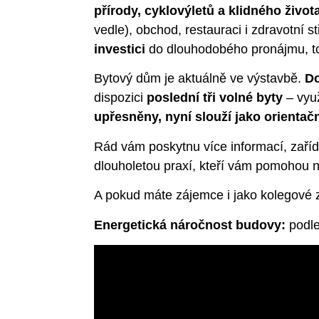
přírody, cyklovýletů a klidného život
vedle), obchod, restauraci i zdravotní s
investici
do dlouhodobého pronájmu, t
Bytový dům je aktuálně ve výstavbě.
D
dispozici
poslední tři volné byty
– využ
upřesněny, nyní slouží jako orientačn
Rád vám poskytnu více informací, zaříd
dlouholetou praxí, kteří vám pomohou na
A pokud máte zájemce i jako kolegové z
Energetická náročnost budovy:
podle