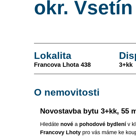
okr. Vsetín
Lokalita
Dis
Francova Lhota 438
3+kk
O nemovitosti
Novostavba bytu 3+kk, 55 
Hledáte
nové
a
pohodové bydlení
v k
Francovy Lhoty
pro vás máme ke koup