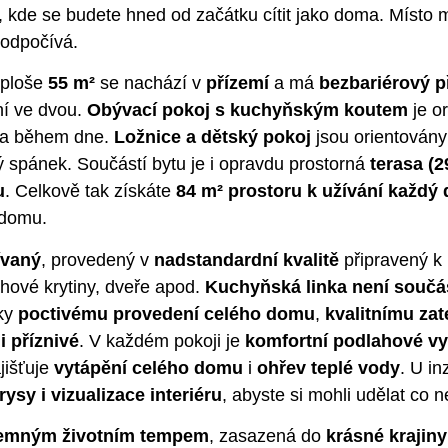
, kde se budete hned od začátku cítit jako doma. Místo
i odpočívá.
ploše
55 m²
se nachází v
přízemí
a má
bezbariérový p
ní ve dvou.
Obývací pokoj s kuchyňským koutem
je o
tla během dne.
Ložnice a dětský pokoj
jsou orientován
ý spánek. Součástí bytu je i opravdu prostorná
terasa (2
u
. Celkově tak získáte
84 m² prostoru k užívání každý
 domu.
ívaný
, provedený v
nadstandardní kvalitě
připravený k 
hové krytiny, dveře apod.
Kuchyňská linka není součá
íky
poctivému provedení celého domu
,
kvalitnímu zat
i příznivé
. V každém pokoji je
komfortní podlahové v
jišťuje
vytápění celého domu
i
ohřev teplé vody
. U in
ysy i vizualizace interiéru
, abyste si mohli udělat co 
jemným životním tempem
, zasazená do
krásné krajiny