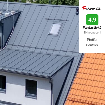
4,9
Fantastické
40 hodnocení
Přečíst
recenze