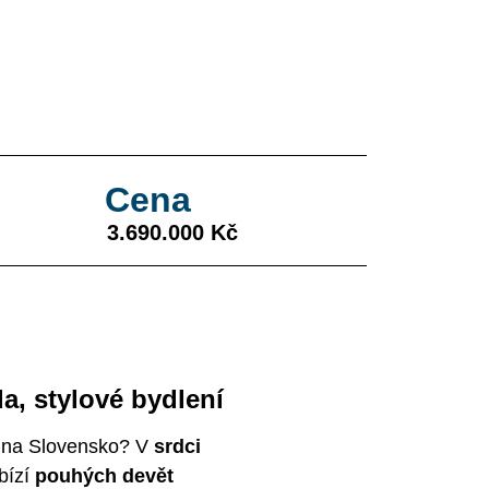
Cena
3.690.000 Kč
a, stylové bydlení
 i na Slovensko? V
srdci
abízí
pouhých devět