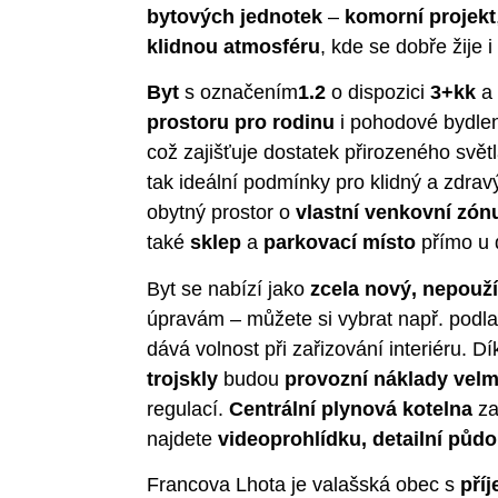
bytových jednotek
–
komorní projekt
klidnou atmosféru
, kde se dobře žije 
Byt
s označením
1.2
o dispozici
3+kk
a 
prostoru pro rodinu
i pohodové bydle
což zajišťuje dostatek přirozeného svě
tak
ideální podmínky pro klidný a zdrav
obytný prostor o
vlastní venkovní zón
také
sklep
a
parkovací místo
přímo u
Byt se nabízí jako
zcela nový, nepouž
úpravám – můžete si vybrat např. podla
dává volnost při zařizování interiéru. D
trojskly
budou
provozní náklady velm
regulací.
Centrální plynová kotelna
za
najdete
videoprohlídku, detailní půdor
Francova Lhota je valašská obec s
pří