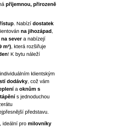
 má
příjemnou, přirozeně
řístup
. Nabízí
dostatek
rientován
na jihozápad
,
y
na sever
a nabízejí
9 m²)
, která rozšiřuje
 den
! K bytu náleží
individuálním klientským
stí dodávky
, což vám
eplení
a
oknům s
ytápění
s jednoduchou
zerátu
nejpřesnější představu.
, ideální pro
milovníky